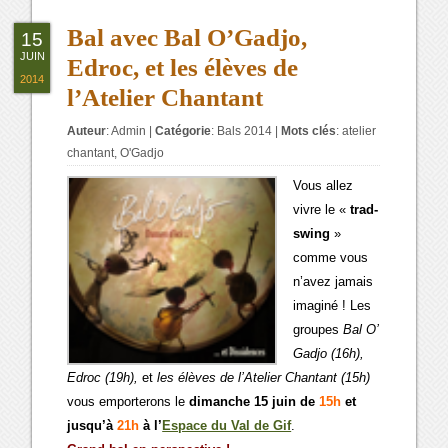
Bal avec Bal O’Gadjo,
15
JUIN
Edroc, et les élèves de
2014
l’Atelier Chantant
Auteur
:
Admin
|
Catégorie
:
Bals 2014
|
Mots clés
:
atelier
chantant
,
O'Gadjo
Vous allez
vivre le «
trad-
swing
»
comme vous
n’avez jamais
imaginé ! Les
groupes
Bal
O’
Gadjo (16h),
Edroc (19h),
et
les élèves de l’Atelier Chantant (15h)
vous emporterons le
dimanche 15 juin de
15h
et
jusqu’à
21h
à l’
Espace du Val de Gif
.