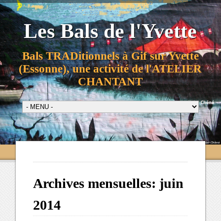
Les Bals de l'Yvette
Bals TRADitionnels à Gif sur Yvette
(Essonne), une activité de l'ATELIER
CHANTANT
Archives mensuelles:
juin
2014