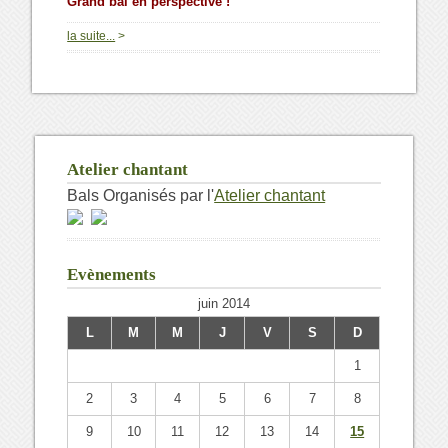
Grand bal en perspective !
la suite...
>
Atelier chantant
Bals Organisés par l'
Atelier chantant
Evènements
juin 2014
L
M
M
J
V
S
D
1
2
3
4
5
6
7
8
9
10
11
12
13
14
15