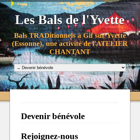
Les Bals de l'Yvette
Bals TRADitionnels à Gif sur Yvette
(Essonne), une activité de l'ATELIER
CHANTANT
Devenir bénévole
Rejoignez-nous