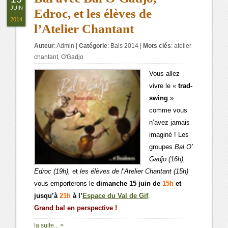
JUIN
Edroc, et les élèves de
2014
l’Atelier Chantant
Auteur
:
Admin
|
Catégorie
:
Bals 2014
|
Mots clés
:
atelier
chantant
,
O'Gadjo
Vous allez
vivre le «
trad-
swing
»
comme vous
n’avez jamais
imaginé ! Les
groupes
Bal
O’
Gadjo (16h),
Edroc (19h),
et
les élèves de l’Atelier Chantant (15h)
vous emporterons le
dimanche 15 juin de
15h
et
jusqu’à
21h
à l’
Espace du Val de Gif
.
Grand bal en perspective !
la suite...
>