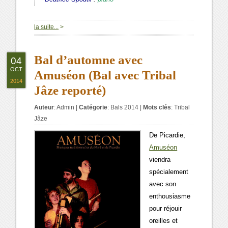
la suite...
>
Bal d’automne avec
04
OCT
Amuséon (Bal avec Tribal
2014
Jâze reporté)
Auteur
:
Admin
|
Catégorie
:
Bals 2014
|
Mots clés
:
Tribal
Jâze
De Picardie,
Amuséon
viendra
spécialement
avec son
enthousiasme
pour réjouir
oreilles et