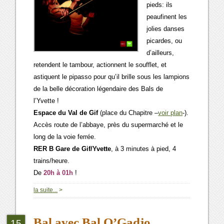
pieds: ils
peaufinent les
jolies danses
picardes, ou
d’ailleurs,
retendent le tambour, actionnent le soufflet, et
astiquent le pipasso pour qu’il brille sous les lampions
de la belle décoration légendaire des Bals de
l’Yvette !
Espace du Val de Gif
(place du Chapitre –
voir plan
-).
Accès route de l’abbaye, près du supermarché et le
long de la voie ferrée.
RER B Gare de Gif/Yvette
, à 3 minutes à pied, 4
trains/heure.
De
20h à 01h
!
la suite...
>
Bal avec Bal O’Gadjo,
15