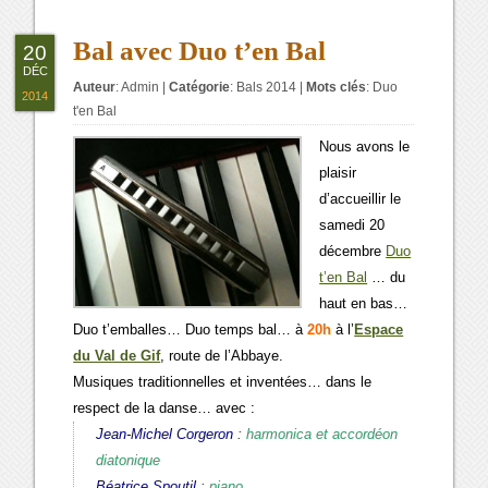
Bal avec Duo t’en Bal
20
DÉC
Auteur
:
Admin
|
Catégorie
:
Bals 2014
|
Mots clés
:
Duo
2014
t'en Bal
Nous avons le
plaisir
d’accueillir le
samedi 20
décembre
Duo
t’en Bal
… du
haut en bas…
Duo t’emballes… Duo temps bal… à
20h
à l’
Espace
du Val de Gif
, route de l’Abbaye.
Musiques traditionnelles et inventées… dans le
respect de la danse… avec :
Jean-Michel Corgeron
:
harmonica et accordéon
diatonique
Béatrice Spoutil
:
piano