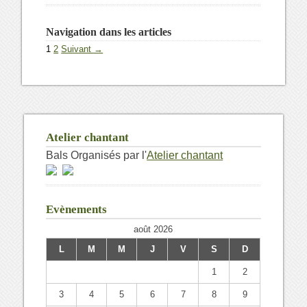
Navigation dans les articles
1
2
Suivant →
Atelier chantant
Bals Organisés par l'
Atelier chantant
Evènements
août 2026
L
M
M
J
V
S
D
1
2
3
4
5
6
7
8
9