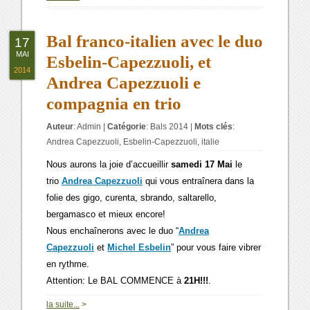
Bal franco-italien avec le duo
17
MAI
Esbelin-Capezzuoli, et
2014
Andrea Capezzuoli e
compagnia en trio
Auteur
:
Admin
|
Catégorie
:
Bals 2014
|
Mots clés
:
Andrea Capezzuoli
,
Esbelin-Capezzuoli
,
italie
Nous aurons la joie d’accueillir
samedi 17 Mai
le
trio
Andrea Capezzuoli
qui vous entraînera dans la
folie des gigo, curenta, sbrando, saltarello,
bergamasco et mieux encore!
Nous enchaînerons avec le duo “
Andrea
Capezzuoli
et
Michel Esbelin
” pour vous faire vibrer
en rythme.
Attention: Le BAL COMMENCE à
21H!!!
.
la suite...
>