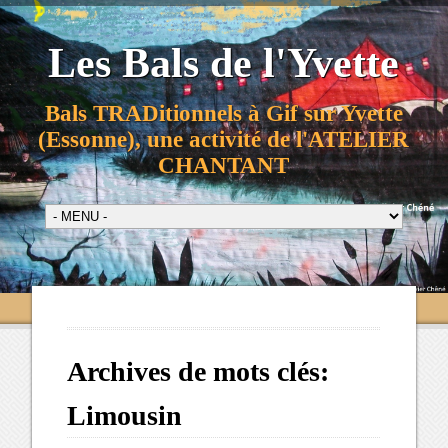
Les Bals de l'Yvette
Bals TRADitionnels à Gif sur Yvette
(Essonne), une activité de l'ATELIER
CHANTANT
Archives de mots clés:
Limousin