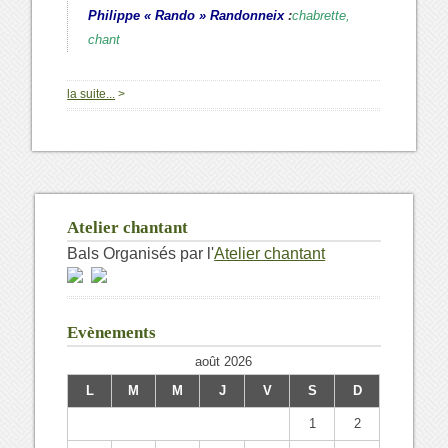
Philippe « Rando » Randonneix
:
chabrette,
chant
la suite...
>
Atelier chantant
Bals Organisés par l'
Atelier chantant
Evènements
août 2026
L
M
M
J
V
S
D
1
2