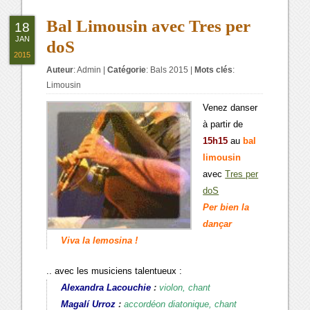
Bal Limousin avec Tres per
18
JAN
doS
2015
Auteur
:
Admin
|
Catégorie
:
Bals 2015
|
Mots clés
:
Limousin
Venez danser
à partir de
15h15
au
bal
limousin
avec
Tres per
doS
Per bien la
dançar
Viva la lemosina !
.. avec les musiciens talentueux :
Alexandra Lacouchie
:
violon, chant
Magalí Urroz
:
accordéon diatonique, chant