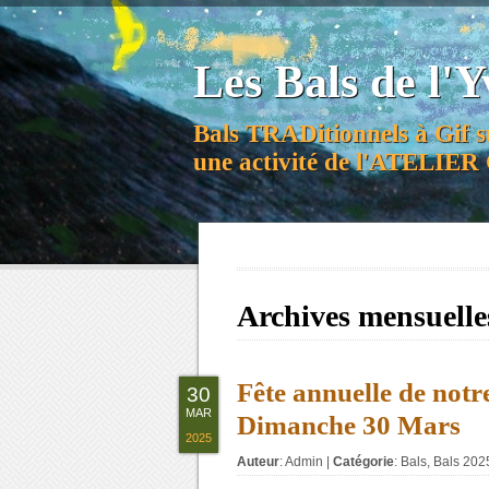
Les Bals de l'Y
Bals TRADitionnels à Gif s
une activité de l'ATELI
Archives mensuelle
Fête annuelle de notre
30
MAR
Dimanche 30 Mars
2025
Auteur
:
Admin
|
Catégorie
:
Bals
,
Bals 202