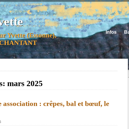
vette
Infos
Ba
ur Yvette (Essonne),
ER CHANTANT
s:
mars 2025
 association : crêpes, bal et bœuf, le
5