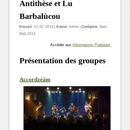
Antithèse et Lu
Barbalùcou
Envoyé
: 23. 02. 2019 |
Auteur
:
Admin
|
Catégorie
:
Bals
,
Bals 2019
Accéder aux
Informations Pratiques
Présentation des groupes
Accordzéâm