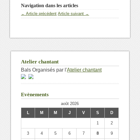
Navigation dans les articles
← Article précédent
Article suivant →
Atelier chantant
Bals Organisés par l'
Atelier chantant
Evènements
août 2026
L
M
M
J
V
S
D
1
2
3
4
5
6
7
8
9