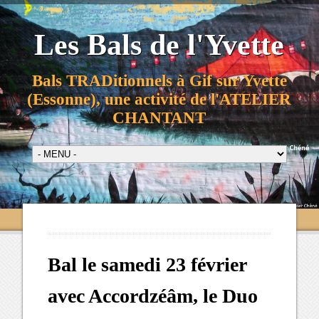
Les Bals de l'Yvette
Bals TRADitionnels à Gif sur Yvette
(Essonne), une activité de l'ATELIER
CHANTANT
Bal le samedi 23 février
avec Accordzéâm, le Duo