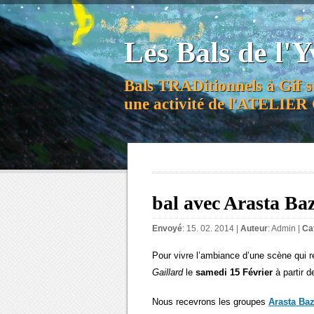
Les Bals de l'Y
Bals TRADitionnels à Gif s
une activité de l'ATELI
bal avec Arasta Baz
Envoyé
: 15. 02. 2014 |
Auteur
:
Admin
|
Ca
Pour vivre l’ambiance d’une scène qui r
Gaillard
le
samedi 15 Février
à partir d
Nous recevrons les groupes
Arasta Baz