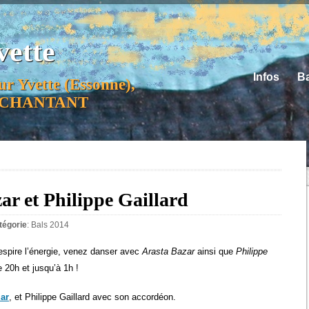
vette
Infos
Ba
ur Yvette (Essonne),
ER CHANTANT
ar et Philippe Gaillard
tégorie
:
Bals 2014
espire l’énergie, venez danser avec
Arasta Bazar
ainsi que
Philippe
e 20h et jusqu’à 1h !
ar
, et Philippe Gaillard avec son accordéon.