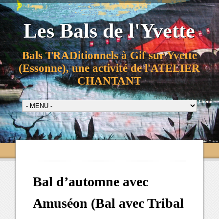
Les Bals de l'Yvette
Bals TRADitionnels à Gif sur Yvette
(Essonne), une activité de l'ATELIER
CHANTANT
Bal d’automne avec
Amuséon (Bal avec Tribal