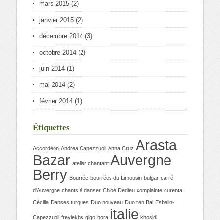
mars 2015
(2)
janvier 2015
(2)
décembre 2014
(3)
octobre 2014
(2)
juin 2014
(1)
mai 2014
(2)
février 2014
(1)
Étiquettes
Arasta
Accordéon
Andrea Capezzuoli
Anna Cruz
Bazar
Auvergne
atelier chantant
Berry
Bourrée
bourrées du Limousin
bulgar
carré
d'Auvergne
chants à danser
Chloé Dedieu
complainte
curenta
Cécilia
Danses turques
Duo nouveau
Duo t'en Bal
Esbelin-
italie
Capezzuoli
freylekhs
gigo
hora
khosidl