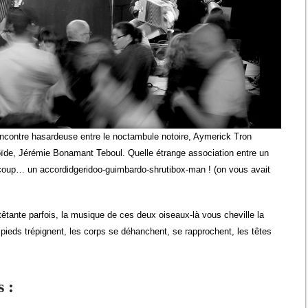
 rencontre hasardeuse entre le noctambule notoire, Aymerick Tron
rroïde, Jérémie Bonamant Teboul. Quelle étrange association entre un
n coup… un accordidgeridoo-guimbardo-shrutibox-man ! (on vous avait
tante parfois, la musique de ces deux oiseaux-là vous cheville la
ieds trépignent, les corps se déhanchent, se rapprochent, les têtes
.
 :