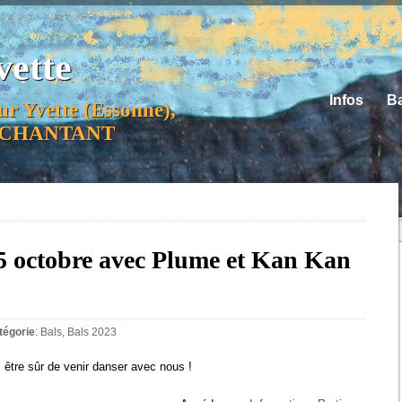
vette
Infos
Ba
ur Yvette (Essonne),
ER CHANTANT
5 octobre avec Plume et Kan Kan
tégorie
:
Bals
,
Bals 2023
z être sûr de venir danser avec nous !