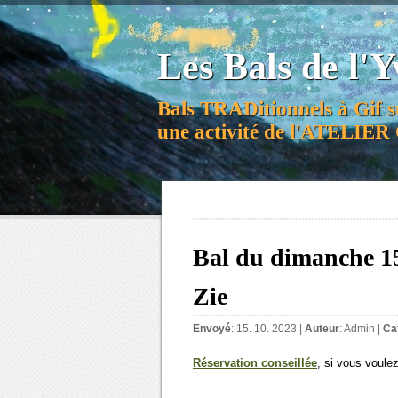
Les Bals de l'Y
Bals TRADitionnels à Gif s
une activité de l'ATELI
Bal du dimanche 1
Zie
Envoyé
: 15. 10. 2023 |
Auteur
:
Admin
|
Ca
Réservation conseillée
, si vous voule